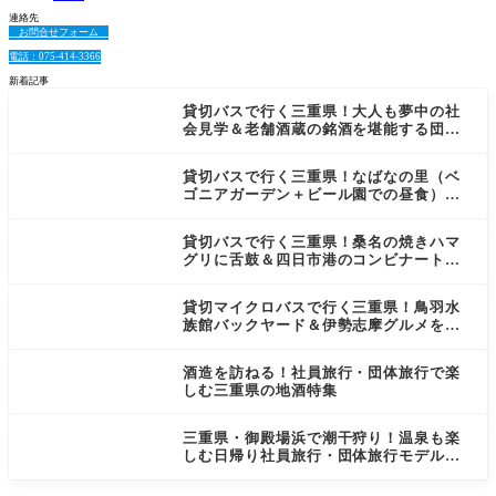
連絡先
お問合せフォーム
電話：075-414-3366
新着記事
貸切バスで行く三重県！大人も夢中の社
会見学＆老舗酒蔵の銘酒を堪能する団
体・社員旅行おすすめ日帰りモデルコー
ス
貸切バスで行く三重県！なばなの里（ベ
ゴニアガーデン＋ビール園での昼食）＆A
GFコーヒー工場見学を巡る、五感で楽し
む大人日帰り社員旅行モデルコース
貸切バスで行く三重県！桑名の焼きハマ
グリに舌鼓＆四日市港のコンビナートの
景色と老舗酒蔵を巡る！大人の日帰り社
員旅行モデルコース
貸切マイクロバスで行く三重県！鳥羽水
族館バックヤード＆伊勢志摩グルメを堪
能！少人数の社員旅行・団体旅行日帰り
モデルコース
酒造を訪ねる！社員旅行・団体旅行で楽
しむ三重県の地酒特集
三重県・御殿場浜で潮干狩り！温泉も楽
しむ日帰り社員旅行・団体旅行モデルコ
ース