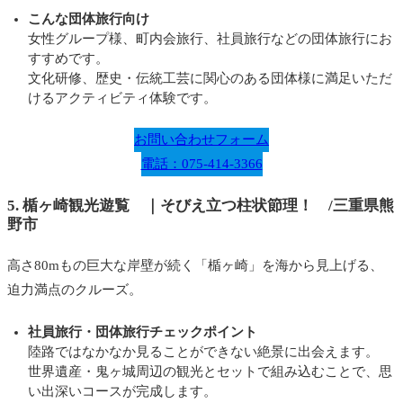
こんな団体旅行向け
女性グループ様、町内会旅行、社員旅行などの団体旅行にお
すすめです。
文化研修、歴史・伝統工芸に関心のある団体様に満足いただ
けるアクティビティ体験です。
お問い合わせフォーム
電話：075-414-3366
5. 楯ヶ崎観光遊覧 ｜
そびえ立つ柱状節理！
/三重県熊
野市
高さ80mもの巨大な岸壁が続く「楯ヶ崎」を海から見上げる、
迫力満点のクルーズ。
社員旅行・
団体旅行チェックポイント
陸路ではなかなか見ることができない絶景に出会えます。
世界遺産・鬼ヶ城周辺の観光とセットで組み込むことで、思
い出深いコースが完成します。