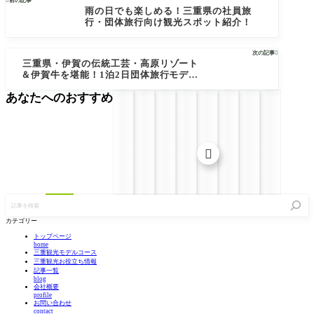

前の記事
雨の日でも楽しめる！三重県の社員旅
行・団体旅行向け観光スポット紹介！
次の記事

三重県・伊賀の伝統工芸・高原リゾート
＆伊賀牛を堪能！1泊2日団体旅行モデル
コース
あなたへのおすすめ

記
事
を
カテゴリー
検
索
トップページ
home
三重観光モデルコース
三重観光お役立ち情報
記事一覧
blog
会社概要
profile
お問い合わせ
contact