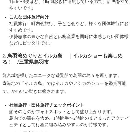
1日6〜8便ほど、1時間おきに運航しているので、計画を立て
やすいです。
こんな団体旅行向け
社員旅行、町内会旅行、子ども会など、様々な団体旅行にお
すすめです。
伊勢志摩の豊かな自然と伝統産業を同時に体感したい団体様
などにピッタリです。
2. 鳥羽湾めぐりとイルカ島 ｜
イルカショーも楽しめ
る
！ /三重県鳥羽市
龍宮城を模したユニークな遊覧船で鳥羽の島々を巡ります。
寄港地の「イルカ島」ではイルカやアシカのショーを鑑賞可能
で、かわいい動きに癒されます。
社員旅行・
団体旅行チェックポイント
船そのものがフォトスポットとして盛り上がります。
島内での滞在を含め、1時間半〜2時間のまとまったアクティ
ビティとして行程に組み込みやすいのが特徴です。