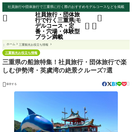
社員旅行や団体旅行で三重県に行く際のおすすめモデルコースなどを掲載
社員旅行・団体旅


行で行く三重県|モ


デルコース・定
番・穴場・体験型
プラン満載
ホーム
三重観光お役立ち情報

三重観光お役立ち情報
三重県の船旅特集！社員旅行・団体旅行で楽
しむ伊勢湾・英虞湾の絶景クルーズ7選


保存する