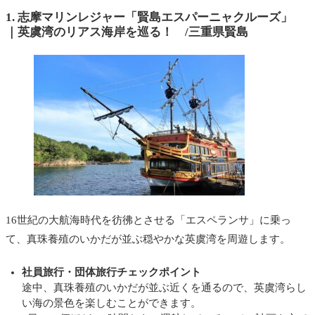
1. 志摩マリンレジャー「賢島エスパーニャクルーズ」
｜
英虞湾のリアス海岸を巡る
！ /三重県賢島
16世紀の大航海時代を彷彿とさせる「エスペランサ」に乗っ
て、真珠養殖のいかだが並ぶ穏やかな英虞湾を周遊します。
社員旅行・団体旅行チェックポイント
途中、真珠養殖のいかだが並ぶ近くを通るので、英虞湾らし
い海の景色を楽しむことができます。