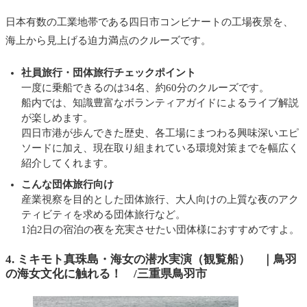
日本有数の工業地帯である四日市コンビナートの工場夜景を、
海上から見上げる迫力満点のクルーズです。
社員旅行・
団体旅行チェックポイント
一度に乗船できるのは34名、約60分のクルーズです。
船内では、知識豊富なボランティアガイドによるライブ解説
が楽しめます。
四日市港が歩んできた歴史、各工場にまつわる興味深いエピ
ソードに加え、現在取り組まれている環境対策までを幅広く
紹介してくれます。
こんな団体旅行向け
産業視察を目的とした団体旅行、大人向けの上質な夜のアク
ティビティを求める団体旅行など。
1泊2日の宿泊の夜を充実させたい団体様におすすめですよ。
4. ミキモト真珠島・海女の潜水実演（観覧船） ｜
鳥羽
の海女文化に触れる
！ /三重県鳥羽市