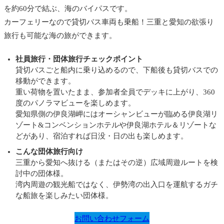
を約60分で結ぶ、海のバイパスです。
カーフェリーなので貸切バス車両も乗船！三重と愛知の欲張り
旅行も可能な海の旅ができます。
社員旅行・
団体旅行チェックポイント
貸切バスごと船内に乗り込めるので、下船後も貸切バスでの
移動ができます。
重い荷物を置いたまま、参加者全員でデッキに上がり、360
度のパノラマビューを楽しめます。
愛知県側の伊良湖岬にはオーシャンビューが臨める伊良湖リ
ゾート&コンベンションホテルや伊良湖ホテル＆リゾートな
どがあり、宿泊すれば日没・日の出も楽しめます。
こんな団体旅行向け
三重から愛知へ抜ける（またはその逆）広域周遊ルートを検
討中の団体様。
湾内周遊の観光船ではなく、伊勢湾の出入口を運航するガチ
な船旅を楽しみたい団体様。
お問い合わせフォーム