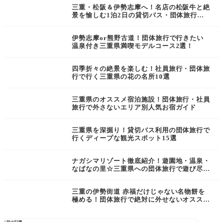
三重・松阪＆伊勢志摩へ！名店の松阪牛と絶
景を愉しむ1泊2日の貸切バス・団体旅行モ
デルコース
伊勢志摩or熊野古道！団体旅行で行きたい
温泉付き三重県満喫モデルコース2選！
四季折々の絶景を楽しむ！社員旅行・団体旅
行で行く三重県の花の名所10選
三重県のオススメ宿泊施設！団体旅行・社員
旅行で外さないエリア別人気お宿ガイド
三重県を深掘り！貸切バス利用の団体旅行で
行くディープな観光スポット15選
ナガシマリゾート徹底紹介！遊園地・温泉・
なばなの里☆三重県への団体旅行で遊び尽く
そう！
三重の伊勢街道 赤福だけじゃない名物餅を
極める！団体旅行で絶対に外せないオススメ
餅10選