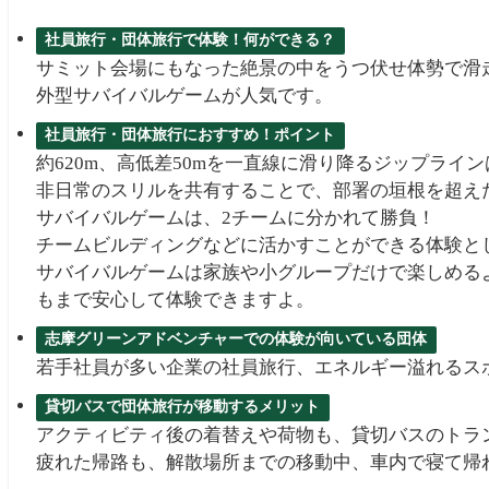
社員旅行・団体旅行で体験！何ができる？
サミット会場にもなった絶景の中をうつ伏せ体勢で滑
外型サバイバルゲームが人気です。
社員旅行・団体旅行におすすめ！ポイント
約620m、高低差50mを一直線に滑り降るジップラ
非日常のスリルを共有することで、部署の垣根を超え
サバイバルゲームは、2チームに分かれて勝負！
チームビルディングなどに活かすことができる体験と
サバイバルゲームは家族や小グループだけで楽しめる
もまで安心して体験できますよ。
志摩グリーンアドベンチャーでの体験が向いている団体
若手社員が多い企業の社員旅行、エネルギー溢れるス
貸切バスで団体旅行が移動するメリット
アクティビティ後の着替えや荷物も、貸切バスのトラ
疲れた帰路も、解散場所までの移動中、車内で寝て帰