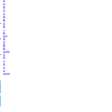
光
お
役
立
ち
情
報
記
事
一
覧
blog
会
社
概
要
profile
お
問
い
合
わ
せ
contact
問
フ
：