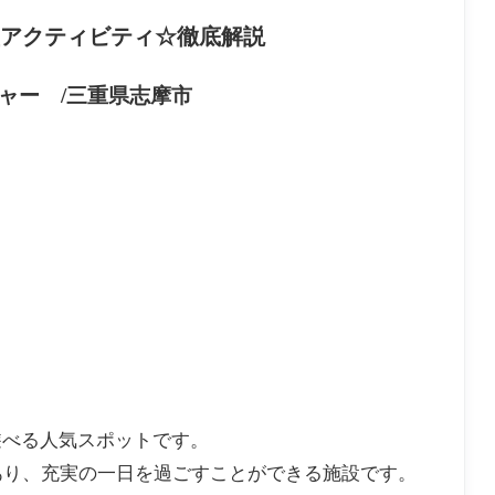
行
の
し
団
日
む
アクティビティ☆徹底解説
体
帰
大
旅
り
人
行
社
日
日
ャー /三重県志摩市
員
帰
帰
旅
り
り
行
社
モ
モ
員
デ
デ
旅
ル
ル
行
コ
コ
モ
ー
ー
デ
ス
ス
ル
コ
ー
ス
遊べる人気スポットです。
あり、充実の一日を過ごすことができる施設です。